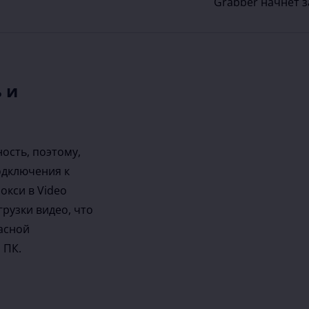
Grabber начнет з
 и
ость, поэтому,
одключения к
окси в Video
грузки видео, что
асной
 ПК.