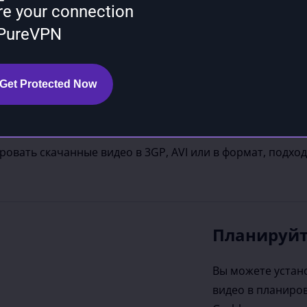
re your connection
 PureVPN
Get Protected Now
 в любой формат с легкостью
ровать скачанные видео в 3GP, AVI или в формат, подх
Планируйт
Вы можете устано
видео в планиро