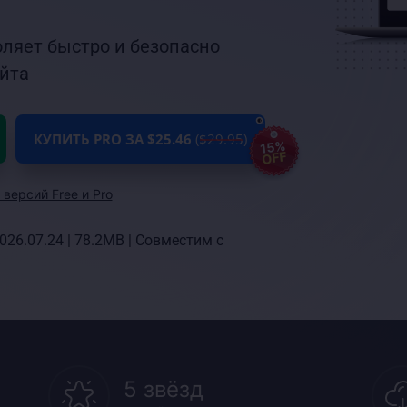
воляет быстро и безопасно
айта
КУПИТЬ PRO ЗА $25.46
($29.95)
15%
OFF
версий Free и Pro
026.07.24
|
78.2MB
|
Совместим с
5 звёзд