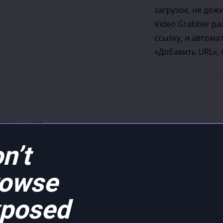
загрузок, не до
Video Grabber ра
ссылку, и автома
«Добавить URL», 
ограмм для
будет
n’t
я, поэтому вы
устройство
rowse
но ли вам скачать
eo Grabber
posed
есмотря ни на