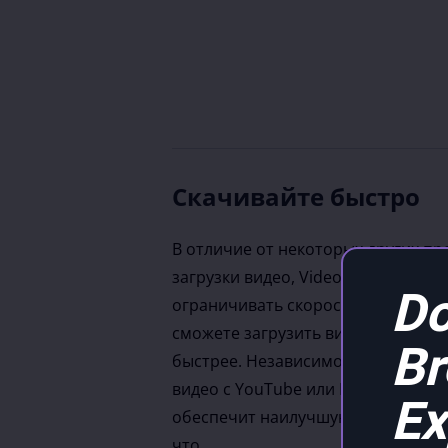
Скачивайте быстро
В отличие от некоторых других пр
загрузки видео, Video Grabber не 
Do
ограничивать скорость скачивани
сможете загрузить видео на свое 
B
быстрее. Независимо от того, нуж
видео с YouTube или Facebook, Vid
Ex
обеспечит наилучшую скорость, н
что.