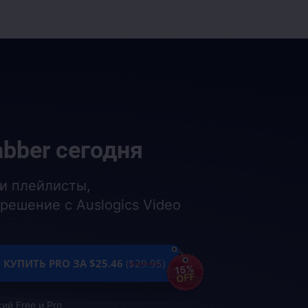
abber
сегодня
и плейлисты,
решение с Auslogics Video
КУПИТЬ PRO ЗА $25.46
($29.95)
15%
OFF
ий Free и Pro