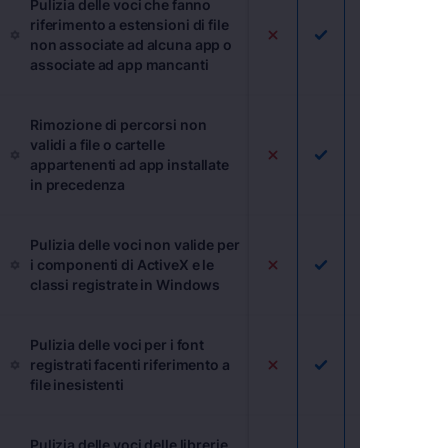
Pulizia delle voci che fanno
riferimento a estensioni di file
non associate ad alcuna app o
associate ad app mancanti
Rimozione di percorsi non
validi a file o cartelle
appartenenti ad app installate
in precedenza
Pulizia delle voci non valide per
i componenti di ActiveX e le
classi registrate in Windows
Pulizia delle voci per i font
registrati facenti riferimento a
file inesistenti
Pulizia delle voci delle librerie