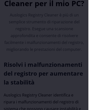
Cleaner per il mio PC?
Auslogics Registry Cleaner è più di un
semplice strumento di riparazione del
registro. Esegue una scansione
approfondita e consente di risolvere
facilmente i malfunzionamenti del registro,
migliorando le prestazioni del computer.
Risolvi i malfunzionamenti
del registro per aumentare
la stabilità
Auslogics Registry Cleaner identifica e
ripara i malfunzionamenti del registro di
sistema che possono causare instabilità e