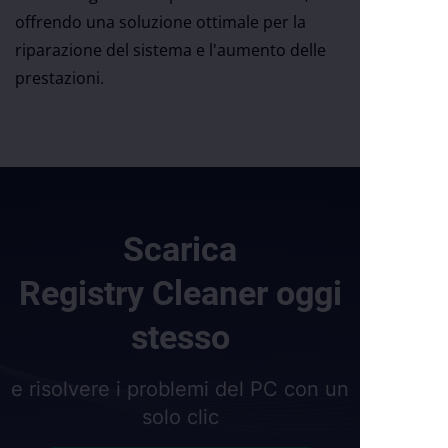
offrendo una soluzione ottimale per la
riparazione del sistema e l'aumento delle
prestazioni.
Scarica
Registry Cleaner
oggi
stesso
e risolvere i problemi del PC con un
solo clic