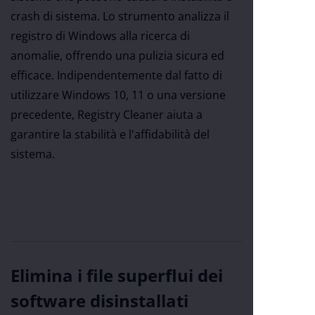
crash di sistema. Lo strumento analizza il
registro di Windows alla ricerca di
anomalie, offrendo una pulizia sicura ed
efficace. Indipendentemente dal fatto di
utilizzare Windows 10, 11 o una versione
precedente, Registry Cleaner aiuta a
garantire la stabilità e l'affidabilità del
sistema.
Elimina i file superflui dei
software disinstallati