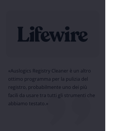
«Auslogics Registry Cleaner è un altro
ottimo programma per la pulizia del
registro, probabilmente uno dei più
facili da usare tra tutti gli strumenti che
abbiamo testato.»