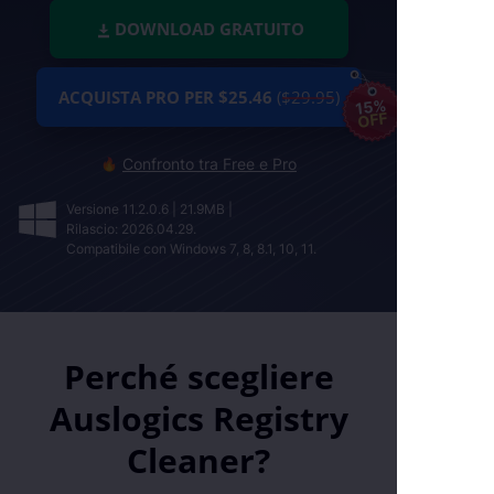
DOWNLOAD GRATUITO
ACQUISTA PRO PER $25.46
($29.95)
15%
OFF
Confronto tra Free e Pro
Versione 11.2.0.6 | 21.9MB |
Rilascio: 2026.04.29.
Compatibile con Windows 7, 8, 8.1, 10, 11.
Perché scegliere
Auslogics Registry
Cleaner?