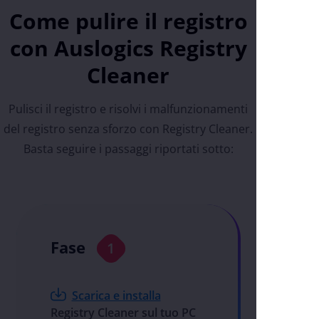
Come pulire il registro
con Auslogics Registry
Cleaner
Pulisci il registro e risolvi i malfunzionamenti
del registro senza sforzo con Registry Cleaner.
Basta seguire i passaggi riportati sotto:
Fase
1
Scarica e installa
Registry Cleaner sul tuo PC