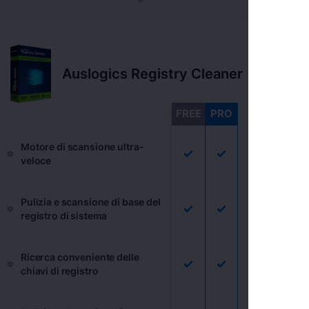
Auslogics Registry Cleaner
FREE
PRO
Motore di scansione ultra-
veloce
Pulizia e scansione di base del
registro di sistema
Ricerca conveniente delle
chiavi di registro