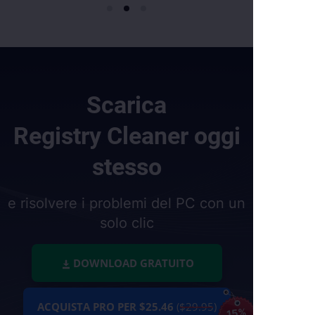
Scarica
Registry Cleaner
oggi
stesso
e risolvere i problemi del PC con un
solo clic
DOWNLOAD GRATUITO
ACQUISTA PRO PER $25.46
($29.95)
15%