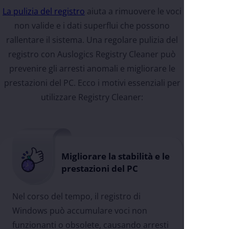
La pulizia del registro
aiuta a rimuovere le voci
non valide e i dati superflui che possono
rallentare il sistema. Una regolare pulizia del
registro con Auslogics Registry Cleaner può
prevenire gli arresti anomali e migliorare le
prestazioni del PC. Ecco i motivi essenziali per
utilizzare Registry Cleaner:
Migliorare la stabilità e le
prestazioni del PC
Nel corso del tempo, il registro di
Windows può accumulare voci non
funzionanti o obsolete, causando arresti