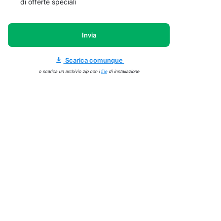
di offerte speciali
Invia
Scarica comunque
o scarica un archivio zip con i
ﬁle
di installazione