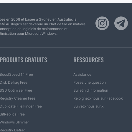
ée en 2008 et basée à Sydney en Australie, la
été Auslogics est devenue un chef de file en matière
onception de logiciels de maintenance et
timisation pour Microsoft Windows.
PRODUITS GRATUITS
RESSOURCES
BoostSpeed 14 Free
Assistance
Disk Defrag Free
Posez une question
SSD Optimizer Free
Bulletin d'information
Registry Cleaner Free
Rejoignez-nous sur Facebook
Duplicate File Finder Free
Suivez-nous sur X
BitReplica Free
Windows Slimmer
Registry Defrag