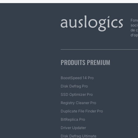
Fond
soci
de c
d'op
PRODUITS PREMIUM
BoostSpeed 14 Pro
Disk Defrag Pro
SSD Optimizer Pro
Registry Cleaner Pro
Duplicate File Finder Pro
BitReplica Pro
Driver Updater
Disk Defrag Ultimate