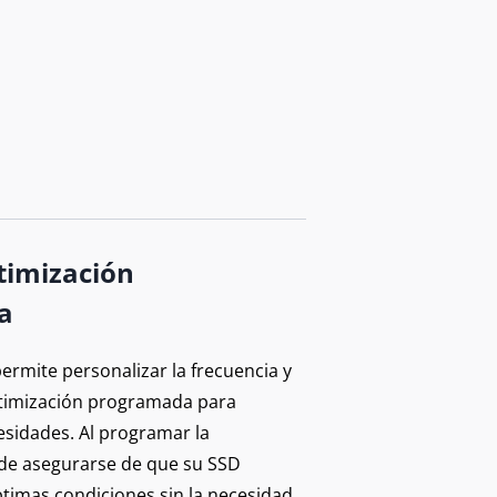
timización
a
ermite personalizar la frecuencia y
ptimización programada para
esidades. Al programar la
de asegurarse de que su SSD
imas condiciones sin la necesidad