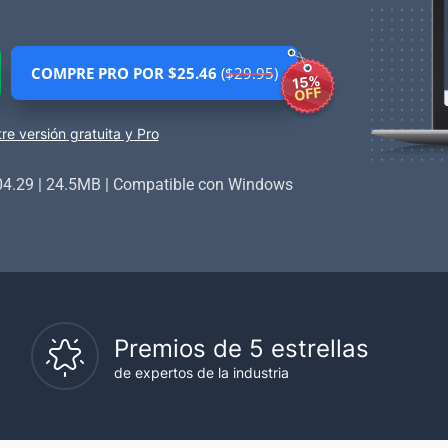
COMPRE PRO POR $25.46
($29.95)
15%
OFF
e versión gratuita y Pro
04.29
|
24.5MB
|
Compatible con Windows
Premios de 5 estrellas
de expertos de la industria