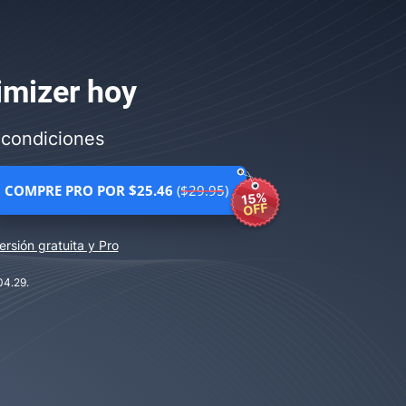
imizer
hoy
 condiciones
COMPRE PRO POR $25.46
($29.95)
15%
OFF
rsión gratuita y Pro
04.29.