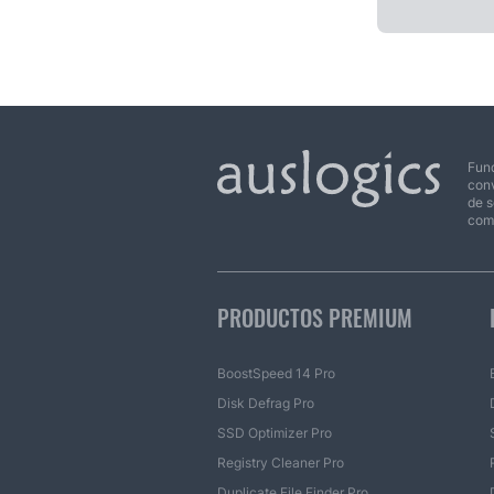
Fund
conv
de s
com
PRODUCTOS PREMIUM
BoostSpeed 14 Pro
Disk Defrag Pro
SSD Optimizer Pro
Registry Cleaner Pro
Duplicate File Finder Pro