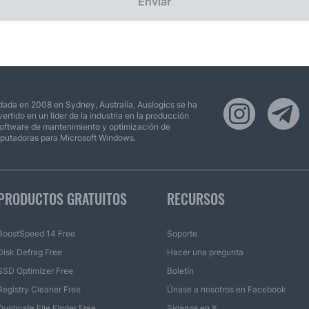
Enviar
ada en 2008 en Sydney, Australia, Auslogics se ha
ertido en un líder de la industria en la producción
oftware de mantenimiento y optimización de
putadoras para Microsoft Windows.
PRODUCTOS GRATUITOS
RECURSOS
BoostSpeed 14 Free
Soporte
Disk Defrag Free
Hacer una pregunta
SSD Optimizer Free
Boletín
Registry Cleaner Free
Únase a nosotros en Facebook
Duplicate File Finder Free
Síganos en X