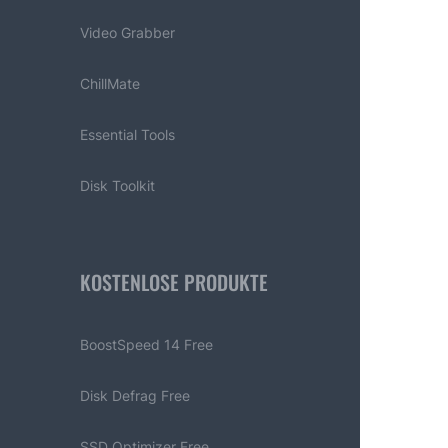
Video Grabber
ChillMate
Essential Tools
Disk Toolkit
KOSTENLOSE PRODUKTE
BoostSpeed 14 Free
Disk Defrag Free
SSD Optimizer Free