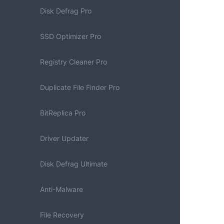
Disk Defrag Pro
SSD Optimizer Pro
Registry Cleaner Pro
Duplicate File Finder Pro
BitReplica Pro
Driver Updater
Disk Defrag Ultimate
Anti-Malware
File Recovery