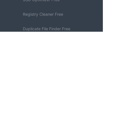
Registry Cleaner Free
Duplicate File Finder Free
BitReplica Free
Windows Slimmer
Registry Defrag
RESSOURCEN
Unterstützen