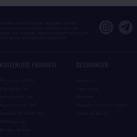
ündet in 2008 in Sydney, Australien, hat sich
ogics zu einem führenden Unternehmen in der
duktion von Computer-Wartung und Optimierung von
ware für Microsoft Windows entwickelt.
KOSTENLOSE PRODUKTE
RESSOURCEN
BoostSpeed 14 Free
Unterstützen
Disk Defrag Free
Frage stellen
SSD Optimizer Free
Newsletter
Registry Cleaner Free
Begleiten Sie uns auf Facebook
Duplicate File Finder Free
Folgen Sie uns auf X
BitReplica Free
Windows Slimmer