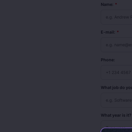
Name:
*
E-mail:
*
Phone:
What job do you
What year is it? 