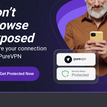
n’t
rowse
posed
re your connection
 PureVPN
me:
Click to
ize 5MB
Get Protected Now
Submit