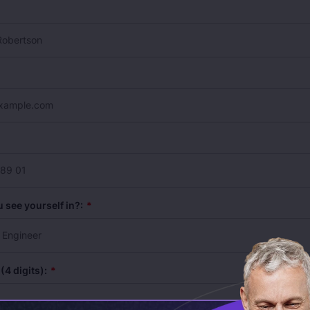
 see yourself in?:
*
(4 digits):
*