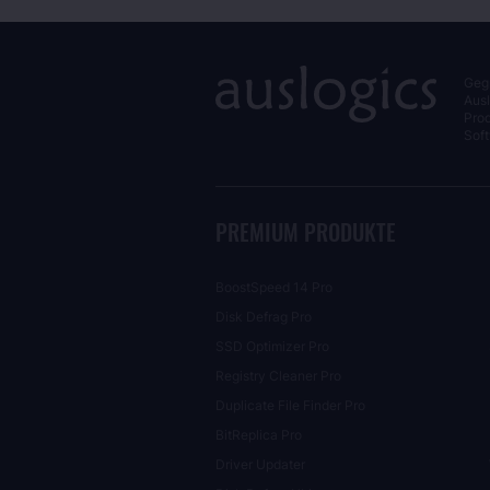
Gegr
Ausl
Pro
Soft
PREMIUM PRODUKTE
BoostSpeed 14 Pro
Disk Defrag Pro
SSD Optimizer Pro
Registry Cleaner Pro
Duplicate File Finder Pro
BitReplica Pro
Driver Updater