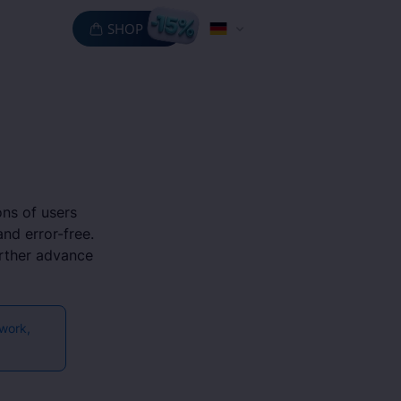
SHOP
ons of users
nd error-free.
urther advance
 work,