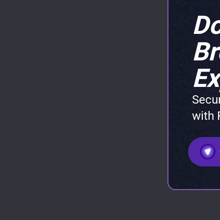
Do
Message:
*
B
Ex
Secu
with
Attach Resu
Maximum file s