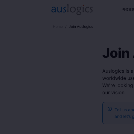
PROD
Home
/
Join Auslogics
Join
Auslogics is a
worldwide use
We're looking
our vision.
Tell us a
and let’s 