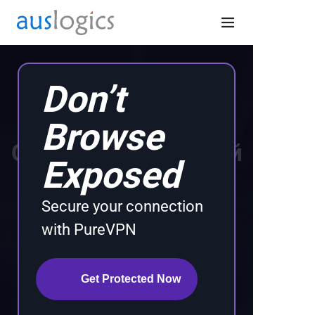
Don’t
Essential Tools
Browse
Оптимизируйте свой
Exposed
компьютер с
Secure your connection
помощью нашего
with PureVPN
лучшего
Get Protected Now
программного