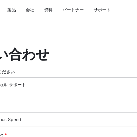
製品
会社
資料
パートナー
サポート
い合わせ
ください
カル サポート
BoostSpeed
:
*