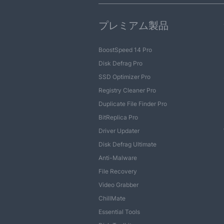
プレミアム製品
BoostSpeed 14 Pro
Disk Defrag Pro
SSD Optimizer Pro
Registry Cleaner Pro
Duplicate File Finder Pro
BitReplica Pro
Driver Updater
Disk Defrag Ultimate
Anti-Malware
File Recovery
Video Grabber
ChillMate
Essential Tools