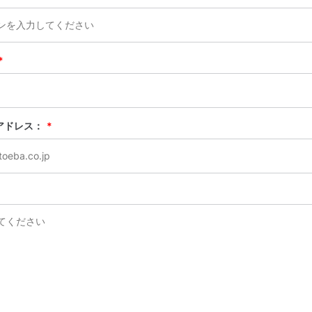
*
アドレス：
*