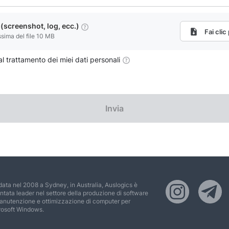
e (screenshot, log, ecc.)
Fai clic
ima del file 10 MB
 trattamento dei miei dati personali
Invia
ata nel 2008 a Sydney, in Australia, Auslogics è
ntata leader nel settore della produzione di software
anutenzione e ottimizzazione di computer per
rosoft Windows.