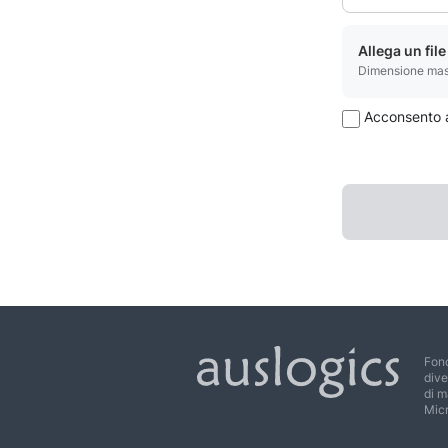
Allega un fil
Dimensione mass
Acconsento al
Fond
dive
di m
Mic