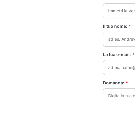
Il tuo nome:
*
La tua e-mail:
*
Domanda:
*