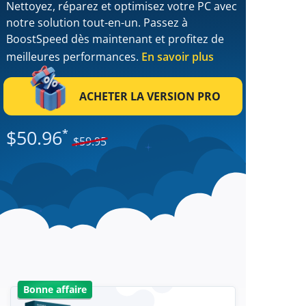
Nettoyez, réparez et optimisez votre PC avec
notre solution tout-en-un. Passez à
BoostSpeed dès maintenant et profitez de
meilleures performances.
En savoir plus
ACHETER LA VERSION PRO
$
50.96
*
$
59.95
Bonne affaire